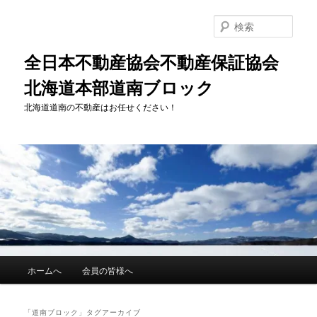
メ
サ
イ
ブ
検
ン
コ
索
コ
ン
全日本不動産協会不動産保証協会
ン
テ
北海道本部道南ブロック
テ
ン
ン
ツ
北海道道南の不動産はお任せください！
ツ
へ
へ
移
移
動
動
メ
ホームへ
会員の皆様へ
イ
ン
メ
「
道南ブロック
」タグアーカイブ