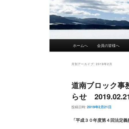
メ
ホームへ
会員の皆様へ
イ
ン
メ
月別アーカイブ:
2019年2月
ニ
ュ
道南ブロック事
ー
らせ 2019.02.2
投稿日時:
2019年2月21日
「平成３０年度第４回法定義