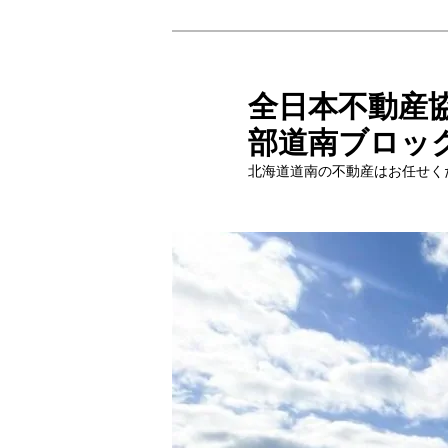
メ
サ
イ
ブ
ン
コ
全日本不動産
コ
ン
部道南ブロッ
ン
テ
テ
ン
北海道道南の不動産はお任せく
ン
ツ
ツ
へ
へ
移
移
動
動