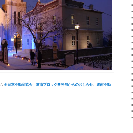
グ:
全日本不動産協会
、
道南ブロック事務局からのおしらせ
、
道南不動