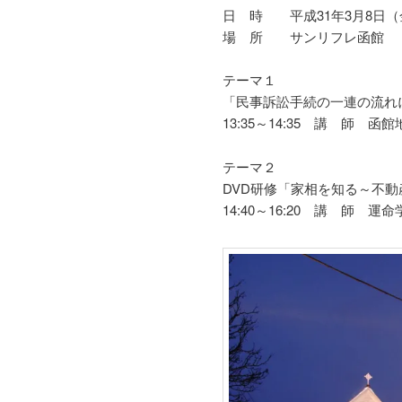
日 時 平成31年3月8日（金）
場 所 サンリフレ函館 （ 大森
テーマ１
「民事訴訟手続の一連の流れ
13:35～14:35 講 師
テーマ２
DVD研修「家相を知る～不
14:40～16:20 講 師 