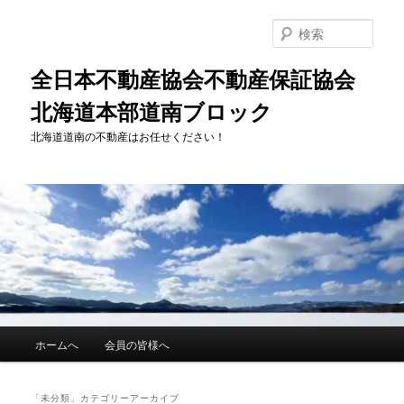
メ
サ
イ
ブ
検
ン
コ
索
コ
ン
全日本不動産協会不動産保証協会
ン
テ
北海道本部道南ブロック
テ
ン
ン
ツ
北海道道南の不動産はお任せください！
ツ
へ
へ
移
移
動
動
メ
ホームへ
会員の皆様へ
イ
ン
メ
「
未分類
」カテゴリーアーカイブ