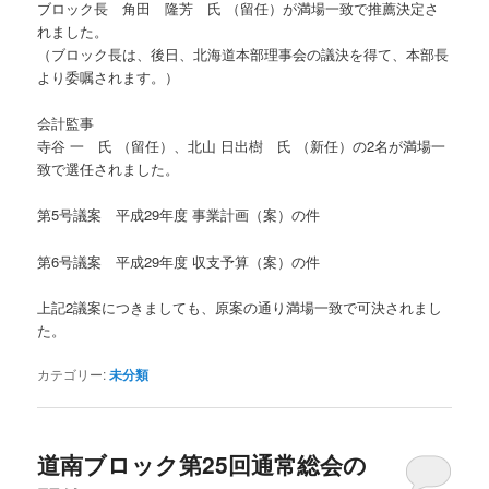
ブロック長 角田 隆芳 氏 （留任）が満場一致で推薦決定さ
れました。
（ブロック長は、後日、北海道本部理事会の議決を得て、本部長
より委嘱されます。）
会計監事
寺谷 一 氏 （留任）、北山 日出樹 氏 （新任）の2名が満場一
致で選任されました。
第5号議案 平成29年度 事業計画（案）の件
第6号議案 平成29年度 収支予算（案）の件
上記2議案につきましても、原案の通り満場一致で可決されまし
た。
カテゴリー:
未分類
道南ブロック第25回通常総会の