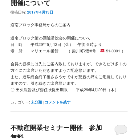
開催について
投稿日時:
2017年4月13日
道南ブロック事務局からのご案内
道南ブロック第25回通常総会の開催について
日 時 平成29年5月12日（金） 午後 6 時より
場 所 マリエール函館 （ 梁川町2番8号
51-0001 ）
会員の皆様には先にご案内致しておりますが、できるだけ多くの
方々にご出席いただきますようご配意願います。
また、通常総会終了後ささやかですが懇親の席をご用意しており
ますので、引き続きご出席願います。
〇 出欠報告及び委任状提出期限 平成29年4月20日（木）
カテゴリー:
未分類
|
コメントを残す
不動産開業セミナー開催 参加
無料