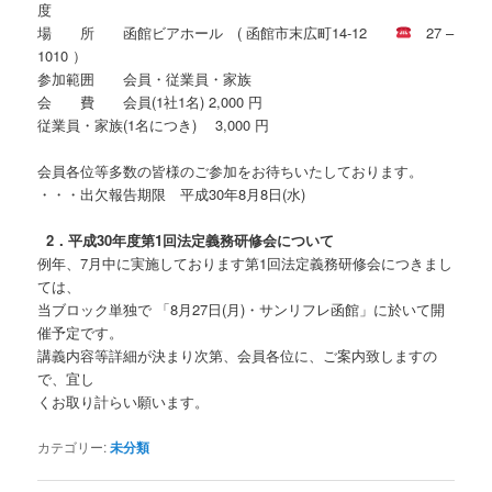
度
場 所 函館ビアホール ( 函館市末広町14-12
27 –
1010 ）
参加範囲 会員・従業員・家族
会 費 会員(1社1名) 2,000 円
従業員・家族(1名につき) 3,000 円
会員各位等多数の皆様のご参加をお待ちいたしております。
・・・出欠報告期限 平成30年8月8日(水)
2．平成30年度第1回法定義務研修会について
例年、7月中に実施しております第1回法定義務研修会につきまし
ては、
当ブロック単独で 「8月27日(月)・サンリフレ函館」に於いて開
催予定です。
講義内容等詳細が決まり次第、会員各位に、ご案内致しますの
で、宜し
くお取り計らい願います。
カテゴリー:
未分類