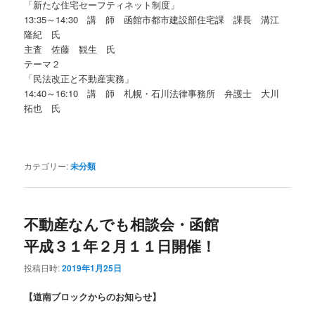
「新たな住宅セーフティネット制度」
13:35～14:30 講 師 函館市都市建設部住宅課 課長 溝江
隆紀 氏
主査 佐藤 観生 氏
テーマ２
「民法改正と不動産実務」
14:40～16:10 講 師 札幌・石川法律事務所 弁護士 大川
拓也 氏
カテゴリー:
未分類
不動産なんでも相談会・函館
平成３１年２月１１日開催！
投稿日時:
2019年1月25日
【道南ブロックからのお知らせ】