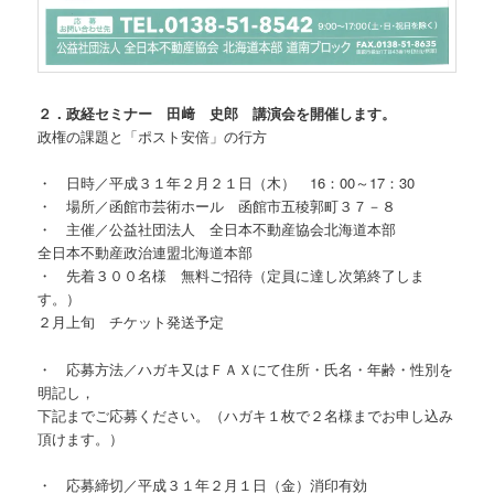
２．政経セミナー 田﨑 史郎 講演会を開催します。
政権の課題と「ポスト安倍」の行方
・ 日時／平成３１年２月２１日（木） 16：00～17：30
・ 場所／函館市芸術ホール 函館市五稜郭町３７－８
・ 主催／公益社団法人 全日本不動産協会北海道本部
全日本不動産政治連盟北海道本部
・ 先着３００名様 無料ご招待（定員に達し次第終了しま
す。）
２月上旬 チケット発送予定
・ 応募方法／ハガキ又はＦＡＸにて住所・氏名・年齢・性別を
明記し，
下記までご応募ください。（ハガキ１枚で２名様までお申し込み
頂けます。）
・ 応募締切／平成３１年２月１日（金）消印有効