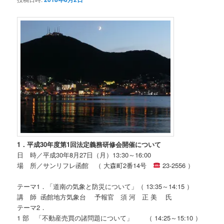
1．平成30年度第1回法定義務研修会開催について
日 時／平成30年8月27日（月）13:30～16:00
場 所／サンリフレ函館 （ 大森町2番14号
23-2556 ）
テーマ1．「道南の気象と防災について」（ 13:35～14:15 ）
講 師 函館地方気象台 予報官 須 河 正 美 氏
テーマ2．
1 部 「不動産売買の諸問題について」 （ 14:25～15:10 ）