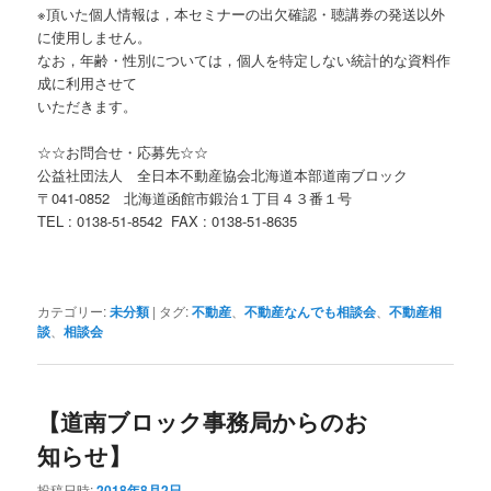
※頂いた個人情報は，本セミナーの出欠確認・聴講券の発送以外
に使用しません。
なお，年齢・性別については，個人を特定しない統計的な資料作
成に利用させて
いただきます。
☆☆お問合せ・応募先☆☆
公益社団法人 全日本不動産協会北海道本部道南ブロック
〒041-0852 北海道函館市鍛治１丁目４３番１号
TEL : 0138-51-8542 FAX : 0138-51-8635
カテゴリー:
未分類
|
タグ:
不動産
、
不動産なんでも相談会
、
不動産相
談
、
相談会
【道南ブロック事務局からのお
知らせ】
投稿日時:
2018年8月2日