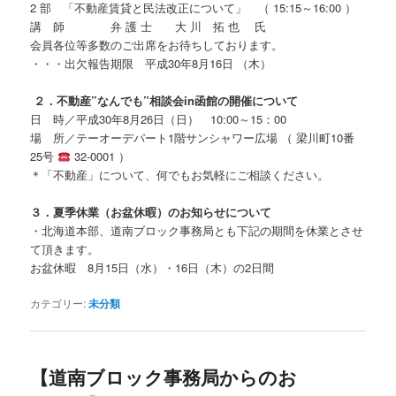
2 部 「不動産賃貸と民法改正について」 （ 15:15～16:00 ）
講 師 弁 護 士 大 川 拓 也 氏
会員各位等多数のご出席をお待ちしております。
・・・出欠報告期限 平成30年8月16日 （木）
２．不動産”なんでも”相談会in函館の開催について
日 時／平成30年8月26日（日） 10:00～15：00
場 所／テーオーデパート1階サンシャワー広場 （ 梁川町10番
25号
32-0001 ）
＊「不動産」について、何でもお気軽にご相談ください。
３．夏季休業（お盆休暇）のお知らせについて
・北海道本部、道南ブロック事務局とも下記の期間を休業とさせ
て頂きます。
お盆休暇 8月15日（水）・16日（木）の2日間
カテゴリー:
未分類
【道南ブロック事務局からのお