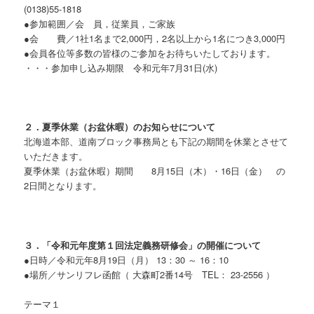
(0138)55-1818
●参加範囲／会 員，従業員，ご家族
●会 費／1社1名まで2,000円，2名以上から1名につき3,000円
●会員各位等多数の皆様のご参加をお待ちいたしております。
・・・参加申し込み期限 令和元年7月31日(水)
２．夏季休業（お盆休暇）のお知らせについて
北海道本部、道南ブロック事務局とも下記の期間を休業とさせて
いただきます。
夏季休業（お盆休暇）期間 8月15日（木）・16日（金） の
2日間となります。
３．「令和元年度第１回法定義務研修会」の開催について
●日時／令和元年8月19日（月） 13：30 ～ 16：10
●場所／サンリフレ函館（ 大森町2番14号 TEL： 23-2556 ）
テーマ１