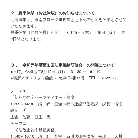
２．夏季休業（お盆休暇）のお知らせについて
北海道本部、道南ブロック事務局とも下記の期間を休業とさせて
いただきます。
夏季休業（お盆休暇）期間 8月15日（木）・16日（金） の
2日間となります。
３．「令和元年度第１回法定義務研修会」の開催について
●日時／令和元年8月19日（月） 13：30 ～ 16：10
●場所／サンリフレ函館（ 大森町2番14号 TEL： 23-2556 ）
テーマ１
「新たな住宅セーフティネット制度」
13:35～14:30 講 師 函館市都市建設部住宅課 課長 溝江
隆紀 氏
主査 佐藤 観生 氏
テーマ２
「民法改正と不動産実務」
14:40～16:10 講 師 札幌・石川法律事務所 弁護士 大川