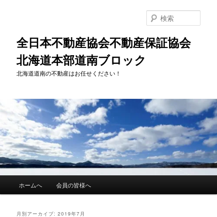
メ
サ
イ
ブ
検
ン
コ
索
コ
ン
全日本不動産協会不動産保証協会
ン
テ
北海道本部道南ブロック
テ
ン
ン
ツ
北海道道南の不動産はお任せください！
ツ
へ
へ
移
移
動
動
メ
ホームへ
会員の皆様へ
イ
ン
メ
月別アーカイブ:
2019年7月