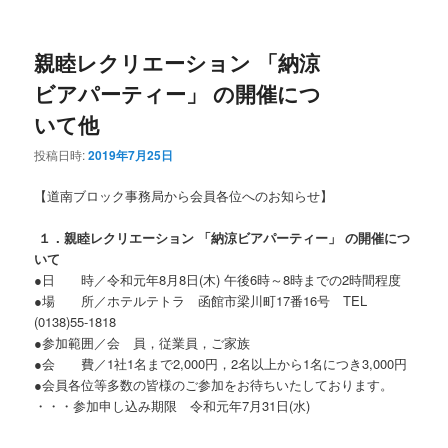
ニ
ュ
ー
親睦レクリエーション 「納涼
ビアパーティー」 の開催につ
いて他
投稿日時:
2019年7月25日
【道南ブロック事務局から会員各位へのお知らせ】
１．親睦レクリエーション 「納涼ビアパーティー」 の開催につ
いて
●日 時／令和元年8月8日(木) 午後6時～8時までの2時間程度
●場 所／ホテルテトラ 函館市梁川町17番16号 TEL
(0138)55-1818
●参加範囲／会 員，従業員，ご家族
●会 費／1社1名まで2,000円，2名以上から1名につき3,000円
●会員各位等多数の皆様のご参加をお待ちいたしております。
・・・参加申し込み期限 令和元年7月31日(水)