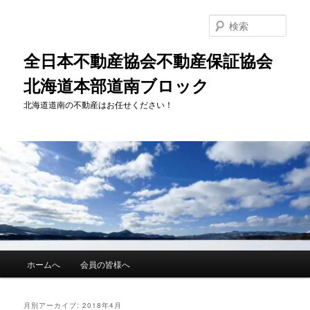
メ
サ
イ
ブ
検
ン
コ
索
コ
ン
全日本不動産協会不動産保証協会
ン
テ
北海道本部道南ブロック
テ
ン
ン
ツ
北海道道南の不動産はお任せください！
ツ
へ
へ
移
移
動
動
メ
ホームへ
会員の皆様へ
イ
ン
メ
月別アーカイブ:
2018年4月