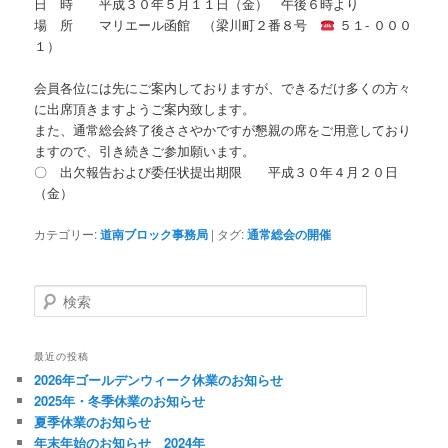
日 時 平成３０年５月１１日（金） 午後６時より
場 所 マリエール函館 （梁川町２番８号
５１- ０００
１）
会員各位には先にご案内しておりますが、できるだけ多くの方々
に出席頂きますようご案内致します。
また、通常総会終了後ささやかですが懇親の席をご用意しており
ますので、引き続きご参加願います。
〇 出欠報告および委任状提出期限 平成３０年４月２０日
（金）
カテゴリー:
道南ブロック事務局
|
タグ:
通常総会の開催
検
索
最近の投稿
2026年ゴールデンウィーク休業のお知らせ
2025年・冬季休業のお知らせ
夏季休業のお知らせ
年末年始のお知らせ 2024年