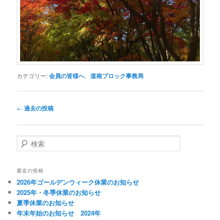
カテゴリー:
会員の皆様へ
、
道南ブロック事務局
投
←
過去の投稿
稿
ナ
ビ
検
ゲ
索
ー
シ
最近の投稿
ョ
2026年ゴールデンウィーク休業のお知らせ
ン
2025年・冬季休業のお知らせ
夏季休業のお知らせ
年末年始のお知らせ 2024年