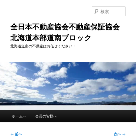
メ
イ
検
ン
索
コ
全日本不動産協会不動産保証協会
ン
北海道本部道南ブロック
テ
ン
北海道道南の不動産はお任せください！
ツ
へ
移
動
メ
ホームへ
会員の皆様へ
イ
ン
メ
投
←
前へ
次へ
→