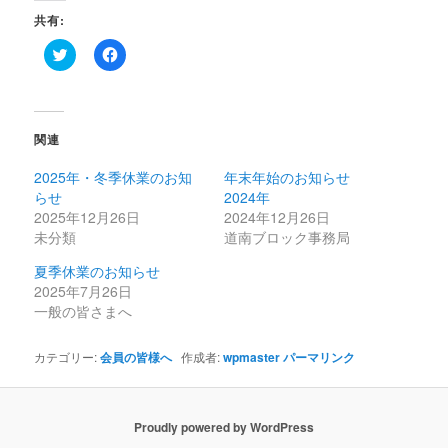
共有:
ク
Facebook
リ
で
ッ
共
ク
有
し
す
て
る
Twitter
に
関連
で
は
共
ク
有
リ
2025年・冬季休業のお知
年末年始のお知らせ
(新
ッ
し
ク
らせ
2024年
い
し
2025年12月26日
2024年12月26日
ウ
て
ィ
く
未分類
道南ブロック事務局
ン
だ
ド
さ
夏季休業のお知らせ
ウ
い
で
(新
2025年7月26日
開
し
一般の皆さまへ
き
い
ま
ウ
す)
ィ
ン
カテゴリー:
会員の皆様へ
作成者:
wpmaster
パーマリンク
ド
ウ
で
開
き
Proudly powered by WordPress
ま
す)