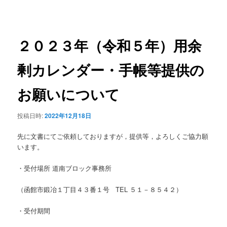
ニ
稿
ュ
ナ
ー
ビ
ゲ
２０２３年（令和５年）用余
ー
シ
剰カレンダー・手帳等提供の
ョ
ン
お願いについて
投稿日時:
2022年12月18日
先に文書にてご依頼しておりますが，提供等，よろしくご協力願
います。
・受付場所 道南ブロック事務所
（函館市鍛冶１丁目４３番１号 TEL ５１－８５４２）
・受付期間